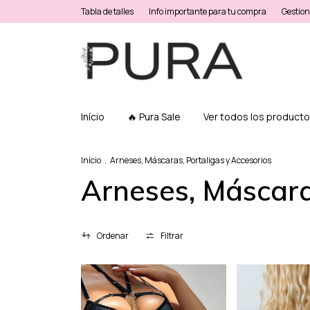
Tabla de talles
Info importante para tu compra
Gestion
Início
🔥 Pura Sale
Ver todos los product
Início
.
Arneses, Máscaras, Portaligas y Accesorios
Arneses, Máscara
Ordenar
Filtrar