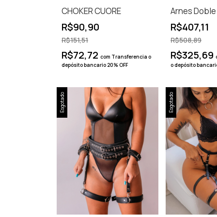
CHOKER CUORE
Arnes Doble
R$90,90
R$407,11
R$151,51
R$508,89
R$72,72
R$325,69
com
Transferencia o
depósito bancario 20% OFF
o depósito bancar
Esgotado
Esgotado