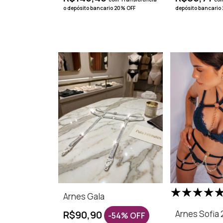
o depósito bancario 20% OFF
depósito bancario
Arnes Gala
R$90,90
Arnes Sofia 
-
54
%
OFF