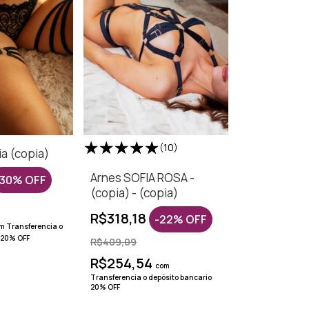
(10)
ia (copia)
Arnes SOFIA ROSA -
30
%
OFF
(copia) - (copia)
R$318,18
-
22
%
OFF
m
Transferencia o
 20% OFF
R$409,09
R$254,54
com
Transferencia o depósito bancario
20% OFF