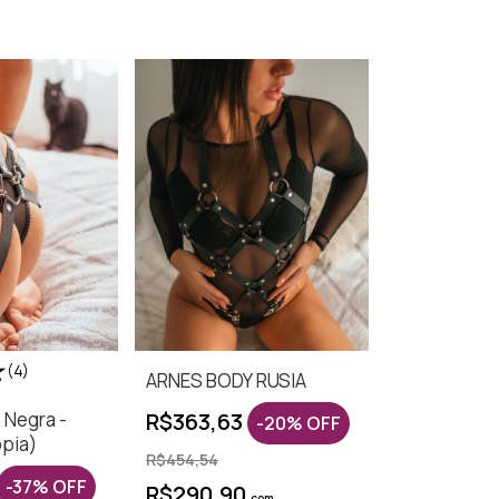
(4)
ARNES BODY RUSIA
 Negra -
R$363,63
-
20
%
OFF
opia)
R$454,54
-
37
%
OFF
R$290,90
com