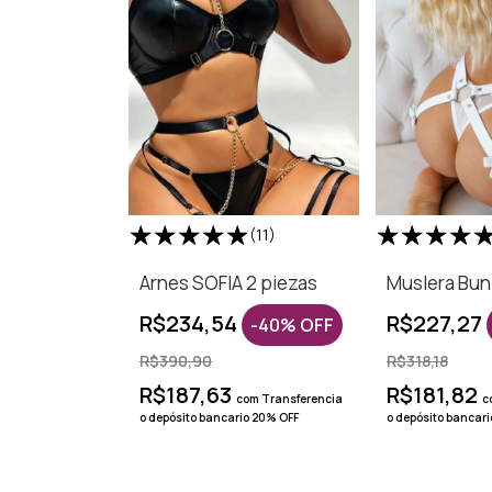
(11)
Arnes SOFIA 2 piezas
Muslera Bun
R$234,54
R$227,27
-
40
%
OFF
R$390,90
R$318,18
R$187,63
R$181,82
com
Transferencia
c
o depósito bancario 20% OFF
o depósito bancar