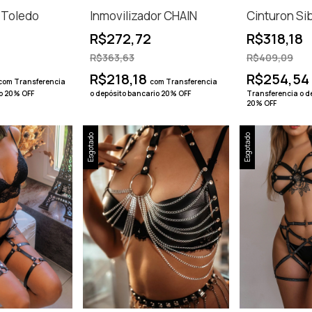
 Toledo
Inmovilizador CHAIN
Cinturon Si
R$272,72
R$318,18
R$363,63
R$409,09
R$218,18
R$254,54
com
Transferencia
com
Transferencia
io 20% OFF
o depósito bancario 20% OFF
Transferencia o d
20% OFF
Esgotado
Esgotado