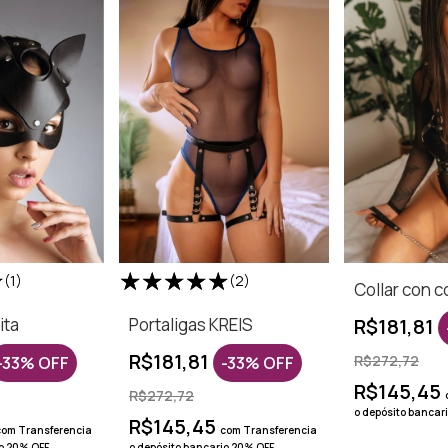
(1)
(2)
Collar con c
ita
Portaligas KREIS
R$181,81
R$181,81
R$272,72
-
33
%
OFF
-
33
%
OFF
R$145,45
R$272,72
o depósito bancar
R$145,45
com
Transferencia
com
Transferencia
io 20% OFF
o depósito bancario 20% OFF