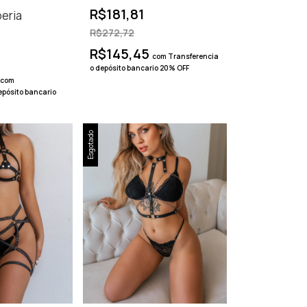
R$181,81
beria
R$272,72
R$145,45
com
Transferencia
o depósito bancario 20% OFF
com
epósito bancario
Esgotado