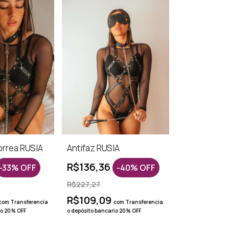
orrea RUSIA
Antifaz RUSIA
R$136,36
-
33
%
OFF
-
40
%
OFF
R$227,27
R$109,09
com
Transferencia
com
Transferencia
io 20% OFF
o depósito bancario 20% OFF