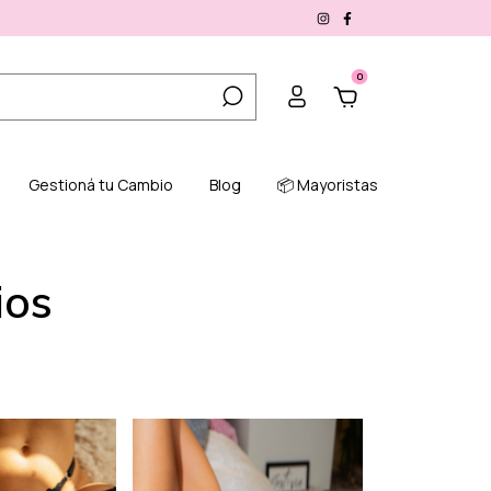
0
Gestioná tu Cambio
Blog
📦 Mayoristas
ios