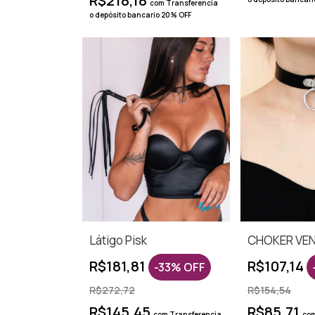
R$218,18
com
Transferencia
o depósito bancario 20% OFF
Látigo Pisk
CHOKER VE
R$181,81
R$107,14
-
33
%
OFF
R$272,72
R$154,54
R$145,45
R$85,71
com
Transferencia
co