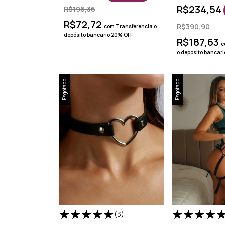
R$234,54
R$196,36
R$72,72
R$390,90
com
Transferencia o
depósito bancario 20% OFF
R$187,63
c
o depósito bancar
Esgotado
Esgotado
(3)