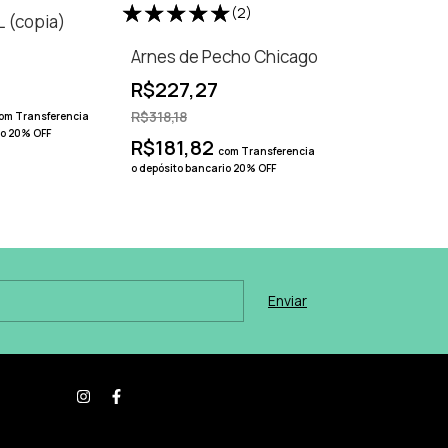
(2)
 (copia)
Arnes de Pecho Chicago
R$227,27
R$318,18
om
Transferencia
io 20% OFF
R$181,82
com
Transferencia
o depósito bancario 20% OFF