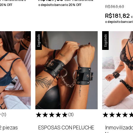
 20% OFF
o depósito bancario 20% OFF
R$363,63
R$181,82
c
o depósito bancar
Esgotado
Esgotado
(1)
(3)
2 piezas
ESPOSAS CON PELUCHE
Inmovilizad