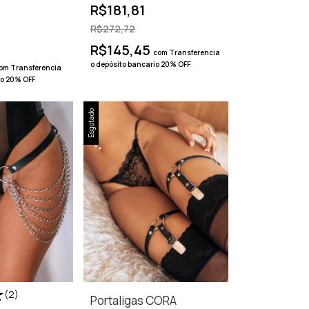
R$181,81
R$272,72
R$145,45
com
Transferencia
o depósito bancario 20% OFF
om
Transferencia
io 20% OFF
Esgotado
(2)
Portaligas CORA