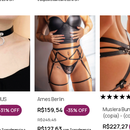
NUS
Arnes Berlin
R$159,54
Muslera Bun
-
31
%
OFF
-
35
%
OFF
(copia) - (c
R$245,45
R$227,27
R$127,63
m
Transferencia o
com
Transferencia