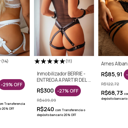
(14)
(11)
Arnes Alban
Inmobilizador BERRIE -
R$85,91
-
ENTREGA A PARTIR DEL 5
R$122,72
-
29
%
OFF
DE OCTUBRE
R$300
-
27
%
OFF
R$68,73
co
depósito bancario
R$409,09
om
Transferencia
R$240
io 20% OFF
com
Transferencia o
depósito bancario 20% OFF