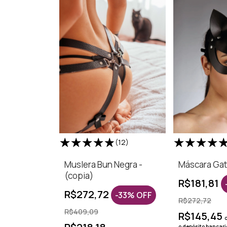
(12)
Muslera Bun Negra -
Máscara Gat
(copia)
R$181,81
R$272,72
-
33
%
OFF
R$272,72
R$409,09
R$145,45
o depósito bancar