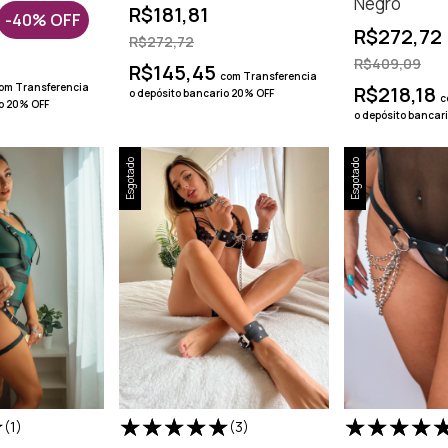
Negro
R$181,81
-
40
%
OFF
R$272,72
R$272,72
R$409,09
R$145,45
com
Transferencia
om
Transferencia
R$218,18
o depósito bancario 20% OFF
c
io 20% OFF
o depósito bancar
Esgotado
Esgotado
(1)
(3)