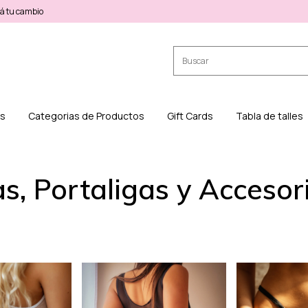
á tu cambio
os
Categorias de Productos
Gift Cards
Tabla de talles
s, Portaligas y Accesor