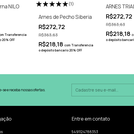
(1)
erna NILO
ARNES TRIAL
R$272,72
Arnes de Pecho Siberia
R$363,63
R$272,72
R$218,18
R$363,63
om
Transferencia
c
io 20% OFF
o depósito bancar
R$218,18
com
Transferencia
o depósito bancario 20% OFF
-se e receba nossas ofertas.
gação
Entre em contato
os
5491124788353