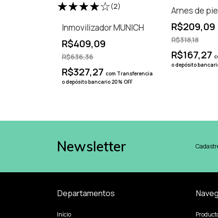
(2)
Arnes de pi
R$209,09
Inmovilizador MUNICH
R$318,18
R$409,09
R$167,27
R$636,36
c
o depósito bancar
R$327,27
com
Transferencia
o depósito bancario 20% OFF
Newsletter
Cadastre
Departamentos
Nave
Início
Product