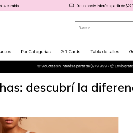
á tu cambio
9 cuotas sin interés a partir de $2
ductos
Por Categorías
Gift Cards
Tabla de talles
G
🌸 9 cuotas sin interés a partir de $279.999 • 📦 Envío gratis a partir 
s: descubrí la diferenc