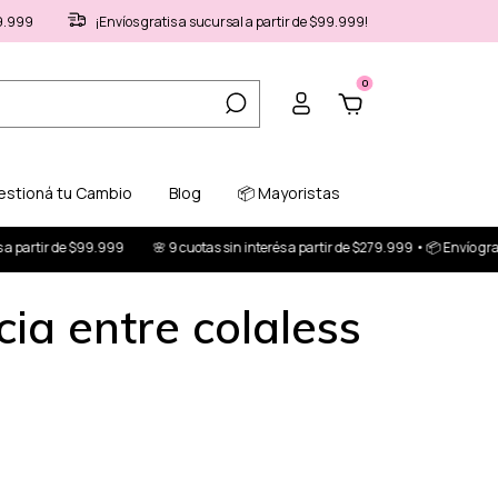
79.999
¡Envíos gratis a sucursal a partir de $99.999!
0
estioná tu Cambio
Blog
📦 Mayoristas
de $99.999
🌸 9 cuotas sin interés a partir de $279.999 • 📦 Envío gratis a parti
ia entre colaless