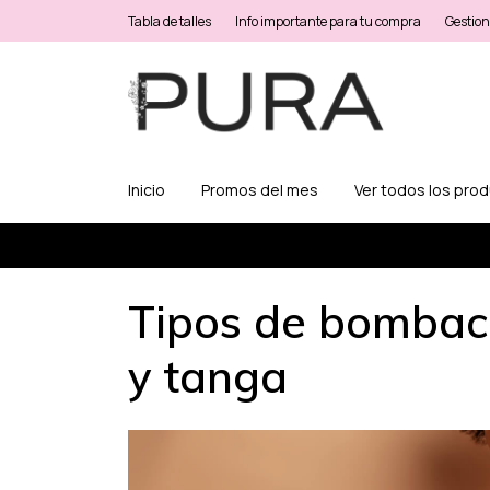
Tabla de talles
Info importante para tu compra
Gestion
Inicio
Promos del mes
Ver todos los pro
Tipos de bombacha
y tanga