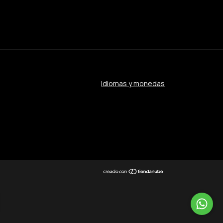
Idiomas y monedas