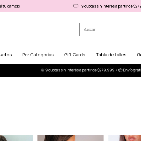
á tu cambio
9 cuotas sin interés a partir de $2
ductos
Por Categorías
Gift Cards
Tabla de talles
G
🌸 9 cuotas sin interés a partir de $279.999 • 📦 Envío gratis a partir 