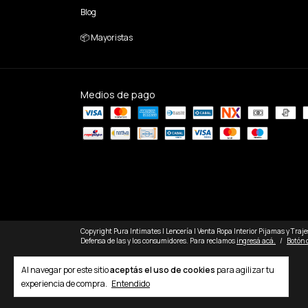
Blog
📦 Mayoristas
Medios de pago
Copyright Pura Intimates | Lencería | Venta Ropa Interior Pijamas y Traje
Defensa de las y los consumidores. Para reclamos
ingresá acá.
/
Botón 
Al navegar por este sitio
aceptás el uso de cookies
para agilizar tu
experiencia de compra.
Entendido