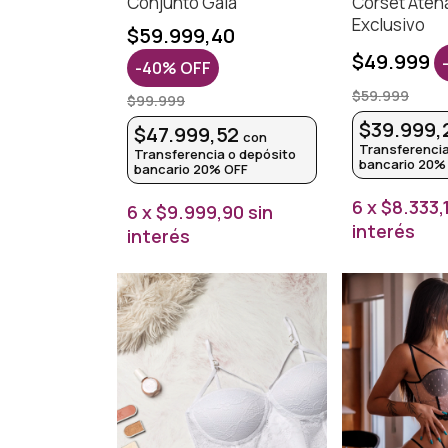
Conjunto Gala
Corset Aten
Exclusivo
$59.999,40
$49.999
-
40
%
OFF
$59.999
$99.999
$39.999,
$47.999,52
con
Transferencia
Transferencia o depósito
bancario 20%
bancario 20% OFF
6
x
$8.333,
6
x
$9.999,90
sin
interés
interés