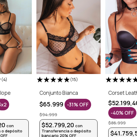
(4)
(15)
élope
Conjunto Bianca
Corset Leat
$52.199,4
$65.999
3x2
-
31
%
OFF
-
40
%
OFF
$94.999
$86.999
20
$52.799,20
con
con
 o depósito
Transferencia o depósito
$41.759,
 OFF
bancario 20% OFF