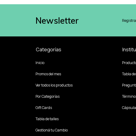
Newsletter
Registra
Categorías
Instit
Inicio
Product
Promos del mes
Tabla de
Ver todos los productos
Pregunt
Por Categorías
Término
Gift Cards
Cápsula
Tabla de talles
Gestioná tu Cambio