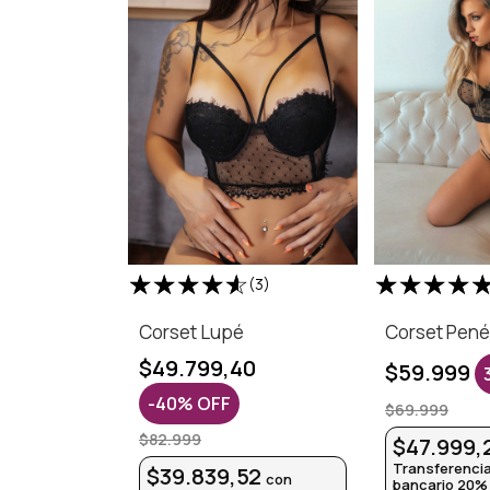
(3)
Corset Lupé
Corset Pen
$49.799,40
$59.999
-
40
%
OFF
$69.999
$82.999
$47.999,
Transferencia
$39.839,52
con
bancario 20%