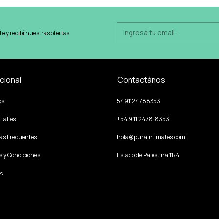
te y recibí nuestras ofertas.
ucional
Contactános
os
5491124788353
 Talles
+54 9 11 2478-8353
as Frecuentes
hola@puraintimates.com
s y Condiciones
Estado de Palestina 1174
s