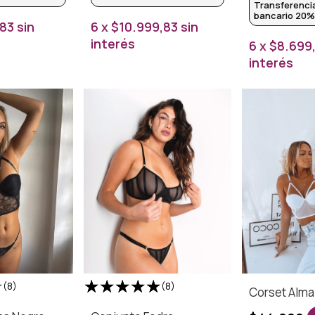
Transferenci
bancario 20%
,83
sin
6
x
$10.999,83
sin
interés
6
x
$8.699
interés
(8)
(8)
Corset Alma 