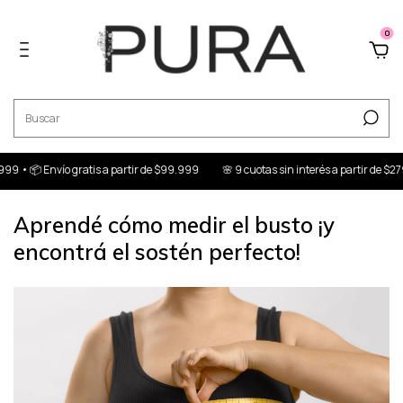
0
 📦 Envío gratis a partir de $99.999
🌸 9 cuotas sin interés a partir de $279.99
Aprendé cómo medir el busto ¡y
encontrá el sostén perfecto!