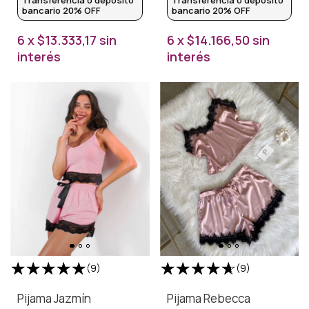
bancario 20% OFF
bancario 20% OFF
6
x
$13.333,17
sin
6
x
$14.166,50
sin
interés
interés
(9)
(9)
Pijama Jazmín
Pijama Rebecca