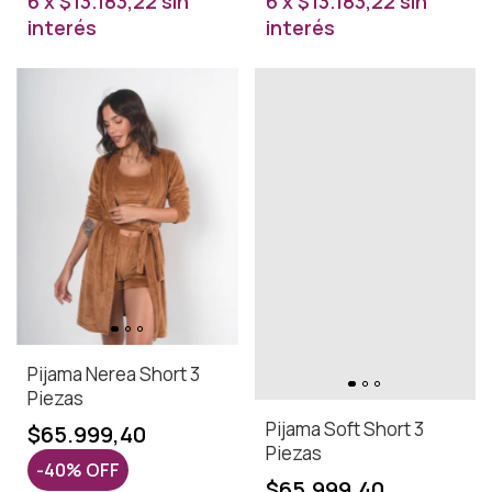
6
x
$13.183,22
sin
6
x
$13.183,22
sin
interés
interés
Pijama Nerea Short 3
Piezas
Pijama Soft Short 3
$65.999,40
Piezas
-
40
%
OFF
$65.999,40