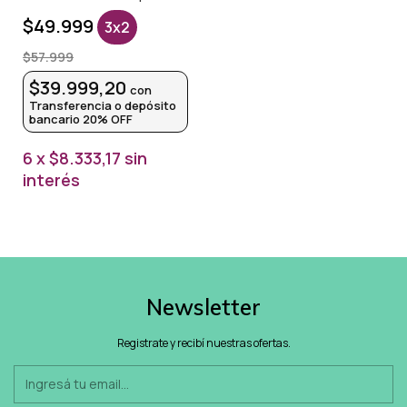
$49.999
3x2
$57.999
$39.999,20
con
Transferencia o depósito
bancario 20% OFF
6
x
$8.333,17
sin
interés
Newsletter
Registrate y recibí nuestras ofertas.