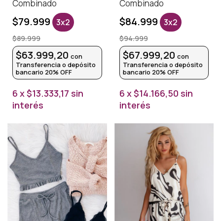
Combinado
Combinado
$79.999
$84.999
3x2
3x2
$89.999
$94.999
$63.999,20
$67.999,20
con
con
Transferencia o depósito
Transferencia o depósito
bancario 20% OFF
bancario 20% OFF
6
x
$13.333,17
sin
6
x
$14.166,50
sin
interés
interés