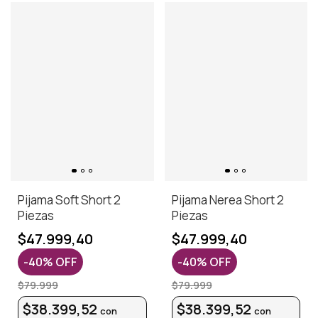
Pijama Soft Short 2
Pijama Nerea Short 2
Piezas
Piezas
$47.999,40
$47.999,40
-
40
%
OFF
-
40
%
OFF
$79.999
$79.999
$38.399,52
$38.399,52
con
con