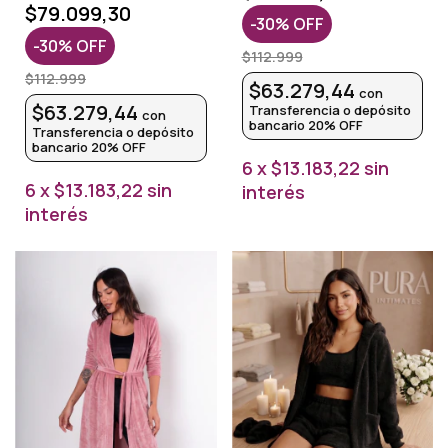
$79.099,30
-
30
%
OFF
-
30
%
OFF
$112.999
$112.999
$63.279,44
con
$63.279,44
Transferencia o depósito
con
bancario 20% OFF
Transferencia o depósito
bancario 20% OFF
6
x
$13.183,22
sin
6
x
$13.183,22
sin
interés
interés