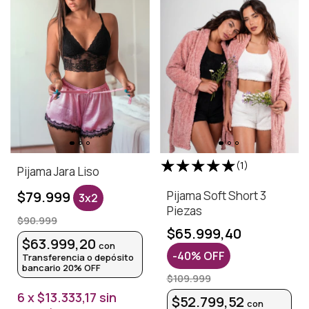
(1)
Pijama Jara Liso
$79.999
Pijama Soft Short 3
3x2
Piezas
$90.999
$65.999,40
$63.999,20
con
-
40
%
OFF
Transferencia o depósito
bancario 20% OFF
$109.999
6
x
$13.333,17
sin
$52.799,52
con