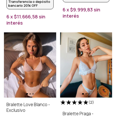
Transferencia o depósito
bancario 20% OFF
6
x
$9.999,83
sin
interés
6
x
$11.666,58
sin
interés
(2)
Bralette Love Blanco -
Exclusivo
Bralette Praga -