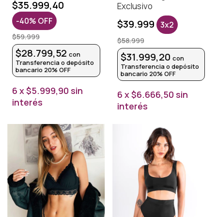
$35.999,40
Exclusivo
-
40
%
OFF
$39.999
3x2
$59.999
$58.999
$28.799,52
con
$31.999,20
con
Transferencia o depósito
Transferencia o depósito
bancario 20% OFF
bancario 20% OFF
6
x
$5.999,90
sin
6
x
$6.666,50
sin
interés
interés