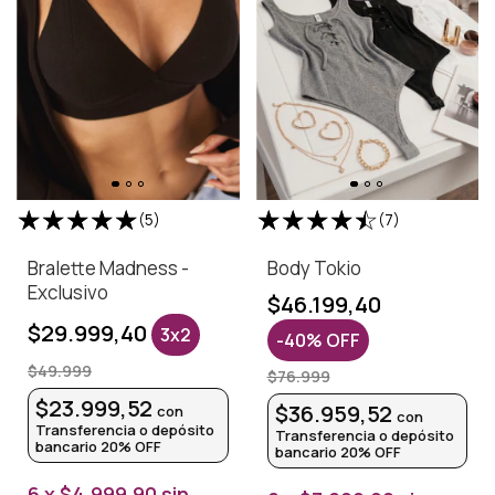
(5)
(7)
Bralette Madness -
Body Tokio
Exclusivo
$46.199,40
$29.999,40
3x2
-
40
%
OFF
$49.999
$76.999
$23.999,52
$36.959,52
con
con
Transferencia o depósito
Transferencia o depósito
bancario 20% OFF
bancario 20% OFF
6
x
$4.999,90
sin