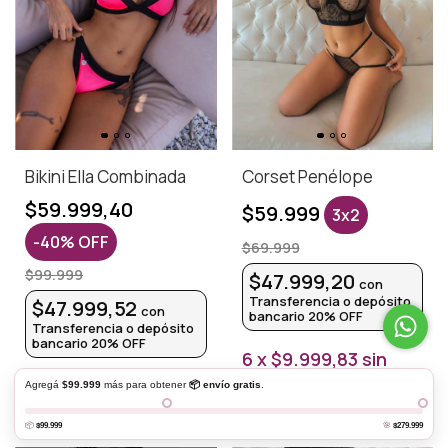
Bikini Ella Combinada
Corset Penélope
$59.999,40
$59.999
3x2
-
40
%
OFF
$69.999
$99.999
$47.999,20
con
Transferencia o depósito
$47.999,52
con
bancario 20% OFF
Transferencia o depósito
bancario 20% OFF
6
x
$9.999,83
sin
interés
6
x
$9.999,90
sin
Agregá
$99.999
más para obtener
📦 envío gratis
.
Al navegar por este sitio
aceptás el uso de cookies
para agilizar tu
interés
experiencia de compra.
Entendido
📦
$99.999
🌸
$279.999