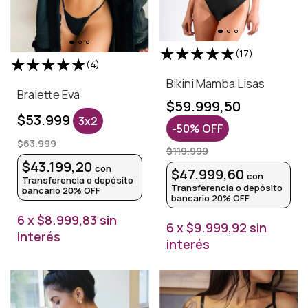
(17)
(4)
Bikini Mamba Lisas
Bralette Eva
$59.999,50
$53.999
3x2
-
50
%
OFF
$63.999
$119.999
$43.199,20
con
$47.999,60
con
Transferencia o depósito
Transferencia o depósito
bancario 20% OFF
bancario 20% OFF
6
x
$8.999,83
sin
6
x
$9.999,92
sin
interés
interés