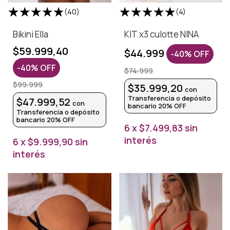
(40)
(4)
Bikini Ella
KIT x3 culotte NINA
$59.999,40
$44.999
-
40
%
OFF
-
40
%
OFF
$74.999
$99.999
$35.999,20
con
Transferencia o depósito
$47.999,52
con
bancario 20% OFF
Transferencia o depósito
bancario 20% OFF
6
x
$7.499,83
sin
interés
6
x
$9.999,90
sin
interés