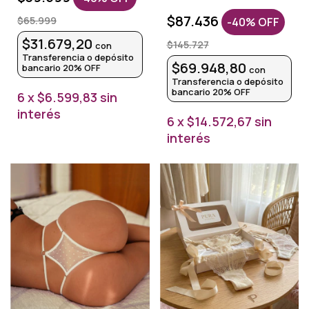
$87.436
$65.999
-
40
%
OFF
$31.679,20
$145.727
con
Transferencia o depósito
$69.948,80
bancario 20% OFF
con
Transferencia o depósito
bancario 20% OFF
6
x
$6.599,83
sin
interés
6
x
$14.572,67
sin
interés