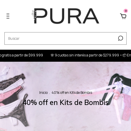
0
e $99.999
🌸 9 cuotas sin interés a partir de $279.999 • 📦 Envío gratis a partir
Inicio
.
40% off en Kits de Bombis
40% off en Kits de Bombis