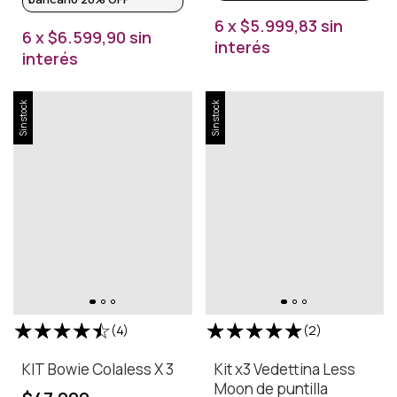
6
x
$5.999,83
sin
6
x
$6.599,90
sin
interés
interés
Sin stock
Sin stock
(4)
(2)
KIT Bowie Colaless X 3
Kit x3 Vedettina Less
Moon de puntilla