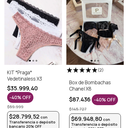
(2)
KIT *Praga*
Vedetinaless X3
Box de Bombachas
$35.999,40
Chanel X8
-
40
%
OFF
$87.436
-
40
%
OFF
$59.999
$145.727
$28.799,52
con
$69.948,80
con
Transferencia o depósito
Transferencia o depósito
bancario 20% OFF