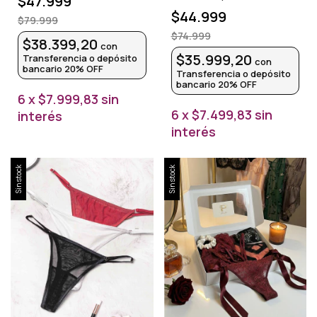
$47.999
$44.999
$79.999
$74.999
$38.399,20
con
$35.999,20
Transferencia o depósito
con
bancario 20% OFF
Transferencia o depósito
bancario 20% OFF
6
x
$7.999,83
sin
6
x
$7.499,83
sin
interés
interés
Sin stock
Sin stock