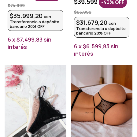
$39.599
-
40
%
OFF
$74.999
$65.999
$35.999,20
con
$31.679,20
Transferencia o depósito
con
bancario 20% OFF
Transferencia o depósito
bancario 20% OFF
6
x
$7.499,83
sin
6
x
$6.599,83
sin
interés
interés