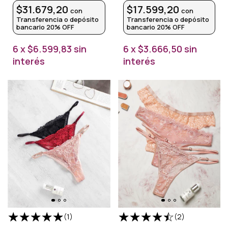
$31.679,20
$17.599,20
con
con
Transferencia o depósito
Transferencia o depósito
bancario 20% OFF
bancario 20% OFF
6
x
$6.599,83
sin
6
x
$3.666,50
sin
interés
interés
(1)
(2)