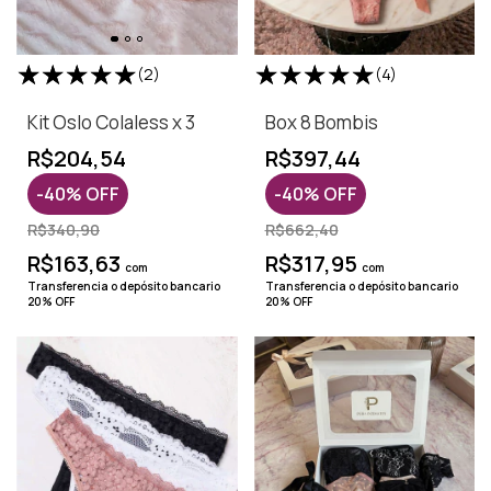
(2)
(4)
Kit Oslo Colaless x 3
Box 8 Bombis
R$204,54
R$397,44
-
40
%
OFF
-
40
%
OFF
R$340,90
R$662,40
R$163,63
R$317,95
com
com
Transferencia o depósito bancario
Transferencia o depósito bancario
20% OFF
20% OFF