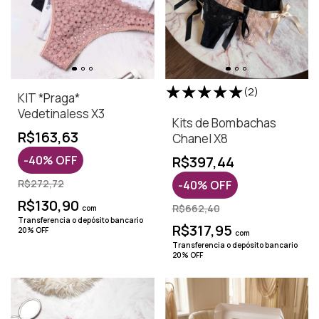
(2)
KIT *Praga*
Vedetinaless X3
Kits de Bombachas
R$163,63
Chanel X8
-
40
%
OFF
R$397,44
R$272,72
-
40
%
OFF
R$130,90
R$662,40
com
Transferencia o depósito bancario
R$317,95
20% OFF
com
Transferencia o depósito bancario
20% OFF