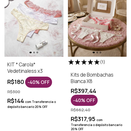
(1)
KIT * Carola*
Vedetinaless x3
Kits de Bombachas
R$180
Bianca X8
-
40
%
OFF
R$397,44
R$300
R$144
-
40
%
OFF
com
Transferencia o
depósito bancario 20% OFF
R$662,40
R$317,95
com
Transferencia o depósito bancario
20% OFF