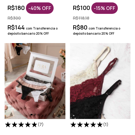
R$180
R$100
-
40
%
OFF
-
15
%
OFF
R$300
R$118,18
R$144
R$80
com
Transferencia o
com
Transferencia o
depósito bancario 20% OFF
depósito bancario 20% OFF
(7)
(1)