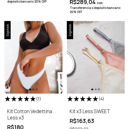
R$289,04
depósito bancario 20% OFF
com
Transferencia o depósito bancario
20% OFF
Esgotado
Esgotado
(1)
(4)
Kit Cotton Vedettina
Kit x3 Less SWEET
Less x3
R$163,63
R$180
R$272,72