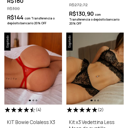
R$180
R$272,72
R$300
R$130,90
com
R$144
com
Transferencia o
Transferencia o depósito bancario
depósito bancario 20% OFF
20% OFF
Esgotado
Esgotado
(4)
(2)
KIT Bowie Colaless X3
Kit x3 Vedettina Less