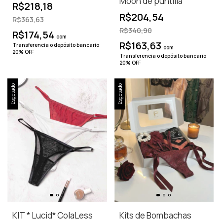
Moon de puntilla
R$218,18
R$204,54
R$363,63
R$340,90
R$174,54
com
R$163,63
Transferencia o depósito bancario
com
20% OFF
Transferencia o depósito bancario
20% OFF
Esgotado
Esgotado
KIT * Lucid* ColaLess
Kits de Bombachas