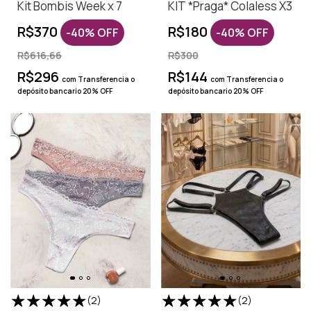
Kit Bombis Week x 7
KIT *Praga* Colaless X3
R$370
R$180
-
40
%
OFF
-
40
%
OFF
R$616,66
R$300
R$296
R$144
com
Transferencia o
com
Transferencia o
depósito bancario 20% OFF
depósito bancario 20% OFF
(2)
(2)