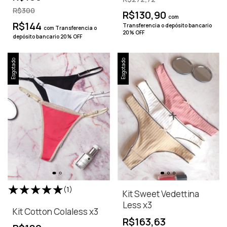
R$300
R$130,90
com
R$144
Transferencia o depósito bancario
com
Transferencia o
20% OFF
depósito bancario 20% OFF
Esgotado
Esgotado
(1)
Kit Sweet Vedettina
Less x3
Kit Cotton Colaless x3
R$163,63