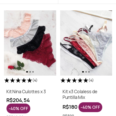
(4)
(4)
Kit Nina Culottes x 3
Kit x3 Colaless de
Puntilla Mix
R$204,54
R$180
-
40
%
OFF
-
40
%
OFF
R$300