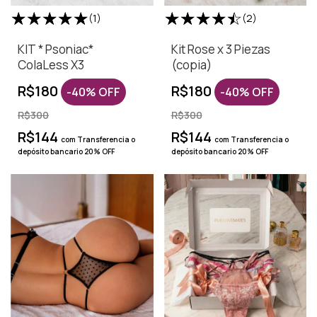
(1)
(2)
KIT * Psoniac*
Kit Rose x 3 Piezas
ColaLess X3
(copia)
R$180
R$180
-
40
%
OFF
-
40
%
OFF
R$300
R$300
R$144
R$144
com
Transferencia o
com
Transferencia o
depósito bancario 20% OFF
depósito bancario 20% OFF