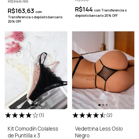
R$340,90
R$144
R$163,63
com
Transferencia o
com
depósito bancario 20% OFF
Transferencia o depósito bancario
20% OFF
(1)
(2)
Kit Comodín Colaless
Vedettina Less Oslo
de Puntilla x 3
Negro