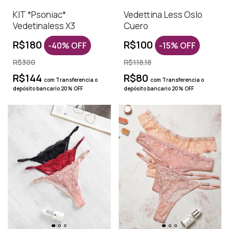
KIT *Psoniac*
Vedettina Less Oslo
Vedetinaless X3
Cuero
R$180
R$100
-
40
%
OFF
-
15
%
OFF
R$300
R$118,18
R$144
R$80
com
Transferencia o
com
Transferencia o
depósito bancario 20% OFF
depósito bancario 20% OFF