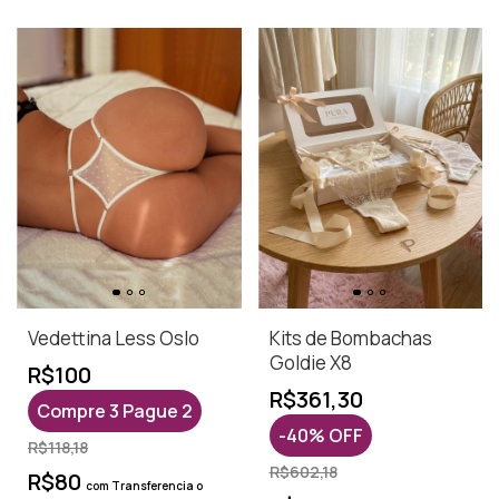
Vedettina Less Oslo
Kits de Bombachas
Goldie X8
R$100
R$361,30
Compre 3 Pague 2
-
40
%
OFF
R$118,18
R$602,18
R$80
com
Transferencia o