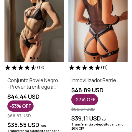
(18)
(11)
Conjunto Bowie Negro
Inmovilizador Berrie
- Preventa entrega a
$48.89 USD
partir del 12 de Agosto
$44.44 USD
-
27
%
OFF
-
33
%
OFF
$66.67 USD
$66.67 USD
$39.11 USD
con
$35.55 USD
Transferencia o depósito bancario
con
20% OFF
Transferencia o depósito bancario