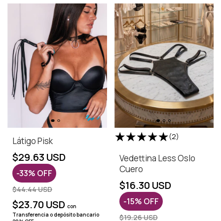
(2)
Látigo Pisk
$29.63 USD
Vedettina Less Oslo
Cuero
-
33
%
OFF
$16.30 USD
$44.44 USD
-
15
%
OFF
$23.70 USD
con
Transferencia o depósito bancario
$19.26 USD