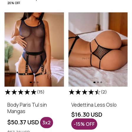
20% OFF
(15)
(2)
Body Paris Tul sin
Vedettina Less Oslo
Mangas
$16.30 USD
$50.37 USD
3x2
-
15
%
OFF