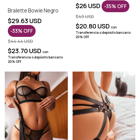
$26 USD
-
35
%
OFF
Bralette Bowie Negro
$40 USD
$29.63 USD
$20.80 USD
con
-
33
%
OFF
Transferencia o depósito bancario
20% OFF
$44.44 USD
$23.70 USD
con
Transferencia o depósito bancario
20% OFF