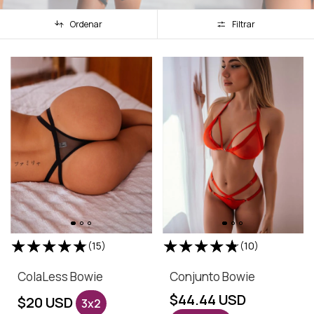
Ordenar
Filtrar
(15)
(10)
ColaLess Bowie
Conjunto Bowie
$44.44 USD
$20 USD
3x2