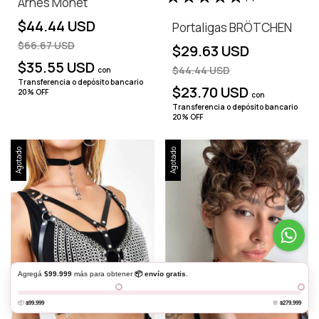
Arnes Monet
$44.44 USD
Portaligas BRÖTCHEN
$66.67 USD
$29.63 USD
$35.55 USD
$44.44 USD
con
Transferencia o depósito bancario
$23.70 USD
20% OFF
con
Transferencia o depósito bancario
20% OFF
Agotado
Agotado
Agregá
$99.999
más para obtener
📦 envío gratis
.
Al navegar por este sitio
aceptás el uso de cookies
para agilizar tu
experiencia de compra.
Entendido
📦
$99.999
🌸
$279.999