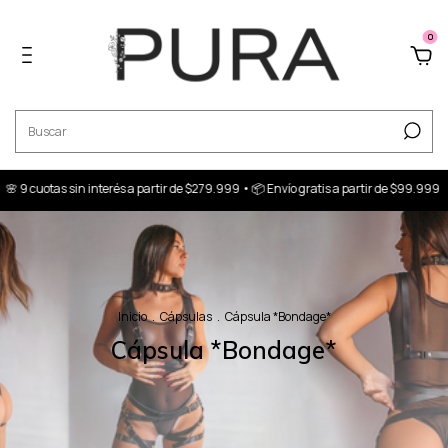
0
rtir de $279.999 • 📦 Envío gratis a partir de $99.999
🌸 9 cuotas sin interés a 
Inicio
.
Cápsulas
.
Cápsula *Bondage*
Cápsula *Bondage*