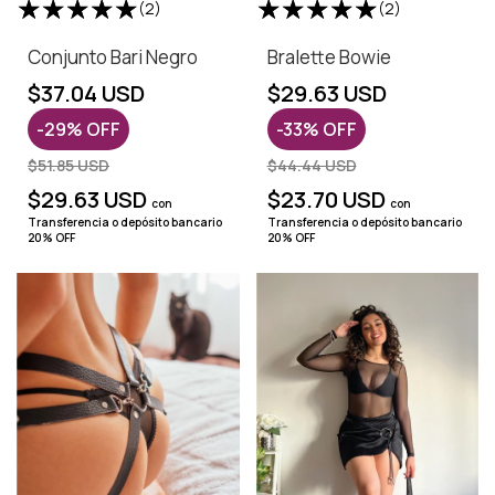
(2)
(2)
Conjunto Bari Negro
Bralette Bowie
$37.04 USD
$29.63 USD
-
29
%
OFF
-
33
%
OFF
$51.85 USD
$44.44 USD
$29.63 USD
$23.70 USD
con
con
Transferencia o depósito bancario
Transferencia o depósito bancario
20% OFF
20% OFF