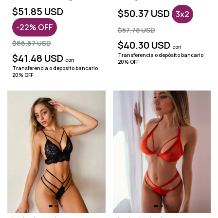
partir del 10 de Agosto
$51.85 USD
$50.37 USD
3x2
-
22
%
OFF
$57.78 USD
$66.67 USD
$40.30 USD
con
$41.48 USD
Transferencia o depósito bancario
con
20% OFF
Transferencia o depósito bancario
20% OFF