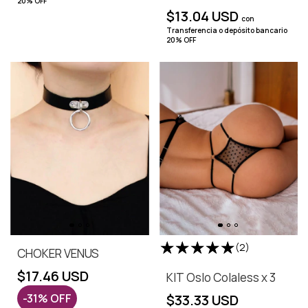
20% OFF
$13.04 USD
con
Transferencia o depósito bancario
20% OFF
(2)
CHOKER VENUS
$17.46 USD
KIT Oslo Colaless x 3
-
31
%
OFF
$33.33 USD