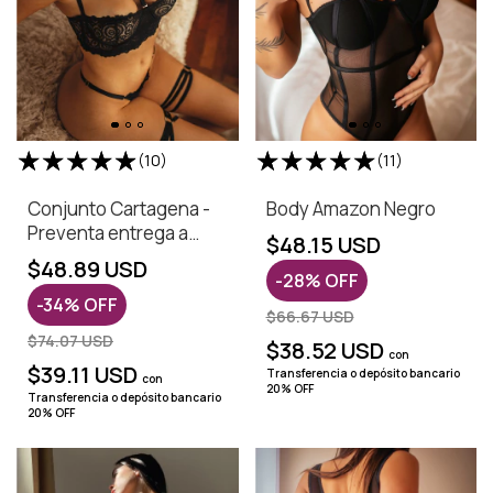
(10)
(11)
Conjunto Cartagena -
Body Amazon Negro
Preventa entrega a
$48.15 USD
partir del 18 de Agosto
$48.89 USD
-
28
%
OFF
-
34
%
OFF
$66.67 USD
$74.07 USD
$38.52 USD
con
$39.11 USD
Transferencia o depósito bancario
con
20% OFF
Transferencia o depósito bancario
20% OFF