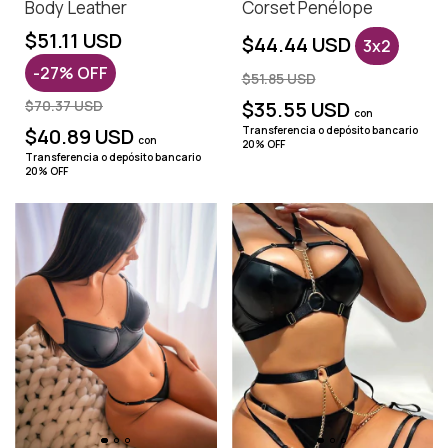
Body Leather
Corset Penélope
$51.11 USD
$44.44 USD
3x2
-
27
%
OFF
$51.85 USD
$70.37 USD
$35.55 USD
con
$40.89 USD
Transferencia o depósito bancario
con
20% OFF
Transferencia o depósito bancario
20% OFF