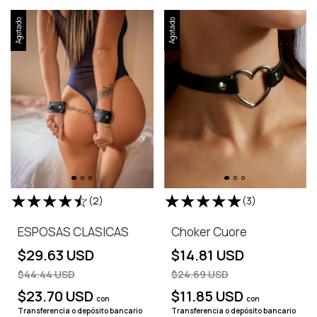
Agotado
Agotado
(2)
(3)
ESPOSAS CLASICAS
Choker Cuore
$29.63 USD
$14.81 USD
$44.44 USD
$24.69 USD
$23.70 USD
$11.85 USD
con
con
Transferencia o depósito bancario
Transferencia o depósito bancario