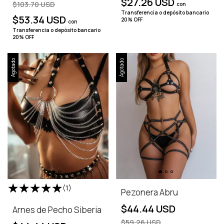
$27.26 USD
$103.70 USD
con
Transferencia o depósito bancario
$53.34 USD
20% OFF
con
Transferencia o depósito bancario
20% OFF
Agotado
Agotado
(1)
Pezonera Abru
$44.44 USD
Arnes de Pecho Siberia
$59.26 USD