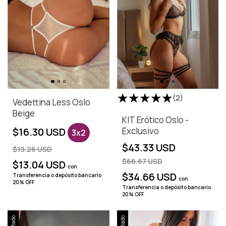
(2)
Vedettina Less Oslo
Beige
KIT Erótico Oslo -
$16.30 USD
Exclusivo
3x2
$43.33 USD
$19.26 USD
$66.67 USD
$13.04 USD
con
$34.66 USD
Transferencia o depósito bancario
con
20% OFF
Transferencia o depósito bancario
20% OFF
Agotado
Agotado