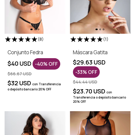
(8)
(1)
Conjunto Fedra
Máscara Gatita
$29.63 USD
$40 USD
-
40
%
OFF
-
33
%
OFF
$66.67 USD
$32 USD
$44.44 USD
con
Transferencia
o depósito bancario 20% OFF
$23.70 USD
con
Transferencia o depósito bancario
20% OFF