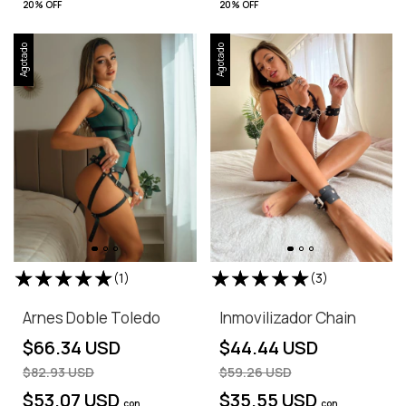
20% OFF
20% OFF
Agotado
Agotado
(1)
(3)
Arnes Doble Toledo
Inmovilizador Chain
$66.34 USD
$44.44 USD
$82.93 USD
$59.26 USD
$53.07 USD
$35.55 USD
con
con