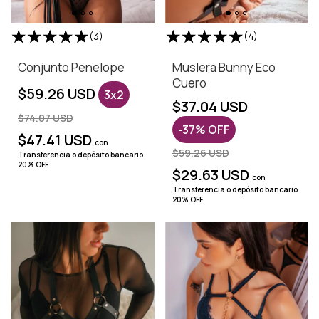
(3)
(4)
Conjunto Penelope
Muslera Bunny Eco
Cuero
$59.26 USD
3x2
$37.04 USD
$74.07 USD
-
37
%
OFF
$47.41 USD
con
$59.26 USD
Transferencia o depósito bancario
20% OFF
$29.63 USD
con
Transferencia o depósito bancario
20% OFF