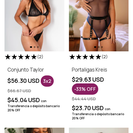
(2)
(2)
Conjunto Taylor
Portaligas Kreis
$29.63 USD
$56.30 USD
3x2
-
33
%
OFF
$66.67 USD
$45.04 USD
$44.44 USD
con
Transferencia o depósito bancario
$23.70 USD
con
20% OFF
Transferencia o depósito bancario
20% OFF