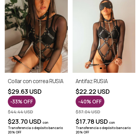
Collar con correa RUSIA
Antifaz RUSIA
$29.63 USD
$22.22 USD
-
33
%
OFF
-
40
%
OFF
$44.44 USD
$37.04 USD
$23.70 USD
$17.78 USD
con
con
Transferencia o depósito bancario
Transferencia o depósito bancario
20% OFF
20% OFF