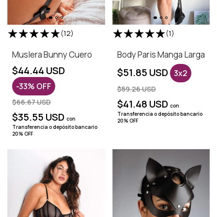
(12)
(1)
Muslera Bunny Cuero
Body Paris Manga Larga
$44.44 USD
$51.85 USD
3x2
-
33
%
OFF
$59.26 USD
$66.67 USD
$41.48 USD
con
$35.55 USD
Transferencia o depósito bancario
con
20% OFF
Transferencia o depósito bancario
20% OFF