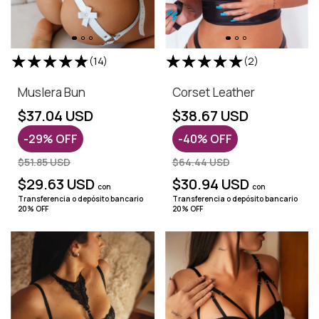
(14)
(2)
Muslera Bun
Corset Leather
$37.04 USD
$38.67 USD
-
29
%
OFF
-
40
%
OFF
$51.85 USD
$64.44 USD
$29.63 USD
$30.94 USD
con
con
Transferencia o depósito bancario
Transferencia o depósito bancario
20% OFF
20% OFF