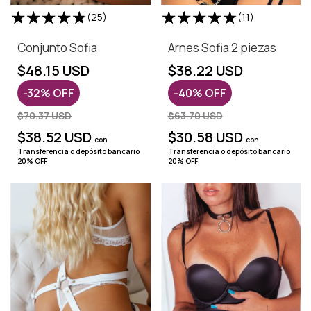
(25)
(11)
Conjunto Sofia
Arnes Sofia 2 piezas
$48.15 USD
$38.22 USD
-
32
%
OFF
-
40
%
OFF
$70.37 USD
$63.70 USD
$38.52 USD
$30.58 USD
con
con
Transferencia o depósito bancario
Transferencia o depósito bancario
20% OFF
20% OFF