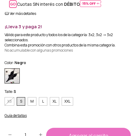
Cuotas SIN interés con
DÉBITO
Ver más detalles
¡Lleva 3 y paga 2!
Válido para este producto y todos los de la categoría: 3x2, 3x2 -> 3x2
seleccionados.
Combina esta promoción con otros productos de la misma categoría.
No acumulable con algunas promociones
Color:
Negro
Talle:
S
XS
S
M
L
XL
XXL
Guía de tallas