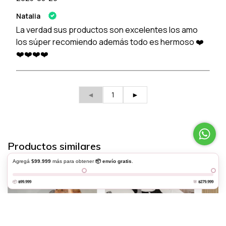
Natalia
La verdad sus productos son excelentes los amo
los súper recomiendo además todo es hermoso ❤️
❤️❤️❤️❤️
◄
1
►
Productos similares
Agregá
$99.999
más para obtener
📦 envío gratis
.
Al navegar por este sitio
aceptas el uso de cookies
para agilizar tu
experiencia de compra.
Entendido
📦
$99.999
🌸
$279.999