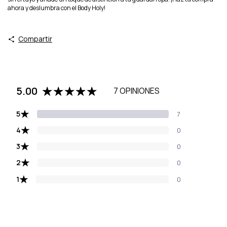
ahora y deslumbra con el Body Holy!
Compartir
5.00
7 OPINIONES
★
5
7
★
4
0
★
3
0
★
2
0
★
1
0