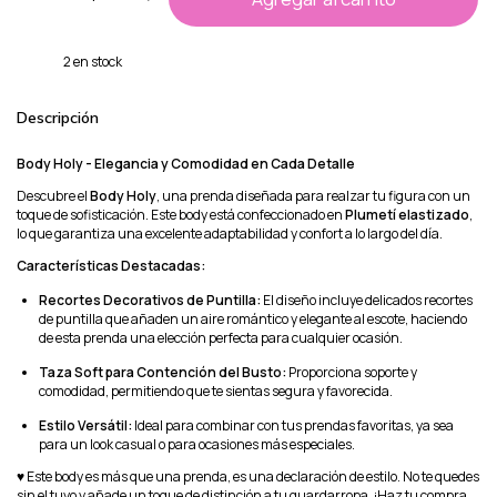
2
en stock
Descripción
Body Holy - Elegancia y Comodidad en Cada Detalle
Descubre el
Body Holy
, una prenda diseñada para realzar tu figura con un
toque de sofisticación. Este body está confeccionado en
Plumetí elastizado
,
lo que garantiza una excelente adaptabilidad y confort a lo largo del día.
Características Destacadas:
Recortes Decorativos de Puntilla:
El diseño incluye delicados recortes
de puntilla que añaden un aire romántico y elegante al escote, haciendo
de esta prenda una elección perfecta para cualquier ocasión.
Taza Soft para Contención del Busto:
Proporciona soporte y
comodidad, permitiendo que te sientas segura y favorecida.
Estilo Versátil:
Ideal para combinar con tus prendas favoritas, ya sea
para un look casual o para ocasiones más especiales.
♥ Este body es más que una prenda, es una declaración de estilo. No te quedes
sin el tuyo y añade un toque de distinción a tu guardarropa. ¡Haz tu compra