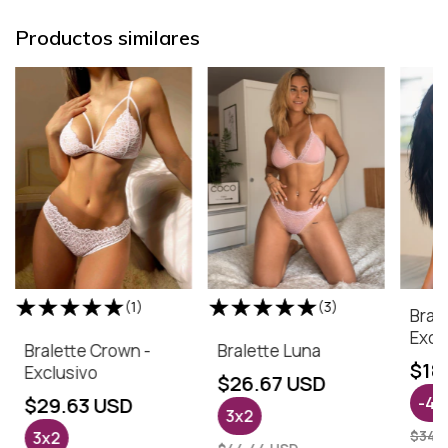
Productos similares
(1)
(3)
Bral
Excl
Bralette Crown -
Bralette Luna
$18
Exclusivo
$26.67 USD
$29.63 USD
-
45
3x2
$34.
3x2