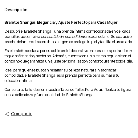
Descripción
Bralette Shangai: Elegancia y Ajuste Perfecto para Cada Mujer
Descubrí el Bralette Shangai, una prenda íntima confeccionada en delicada
puntilla que combina
sensualidad
y
comodidad
en cada detalle. Su exclusivo
broche delantero de acero hipoalergénico protege tu piel y facilita el uso diario.
Este bralette destaca por su doble bretel decorativo en el escote, aportando un
toque sofisticado y moderno. Además, cuenta con un sistema regulable en el
contorno que garantiza un ajuste personalizado y confort durante todo el día.
Ideal para quienes buscan resaltar su belleza natural sin sacrificar
comodidad, el Bralette Shangai es la prenda perfecta para sumar a tu
colección íntima.
Consultá tu talle ideal en nuestra Tabla de Talles Pura Aquí. ¡Realzá tu figura
con la delicadeza y funcionalidad del Bralette Shangai!
Compartir