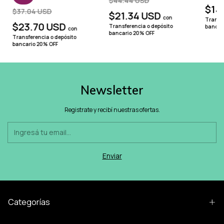
$44.44 USD
$14
$37.04 USD
$21.34 USD
con
Transfe
$23.70 USD
Transferencia o depósito
bancar
con
bancario 20% OFF
Transferencia o depósito
bancario 20% OFF
Newsletter
Registrate y recibí nuestras ofertas.
Categorías