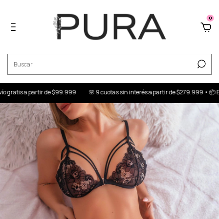
0
is a partir de $99.999
🌸 9 cuotas sin interés a partir de $279.999 • 📦 Envío gr