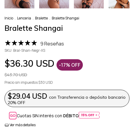
Inicio
.
Lenceria
.
Bralette
.
Bralette Shangai
Bralette Shangai
9 Reseñas
SKU:
Bral-Shan-Negr-XS
$36.30 USD
-
17
%
OFF
$43.70 USD
Precio sin impuestos
$30 USD
$29.04 USD
con
Transferencia o depósito bancario
20% OFF
Cuotas SIN interés con
DÉBITO
Ver más detalles