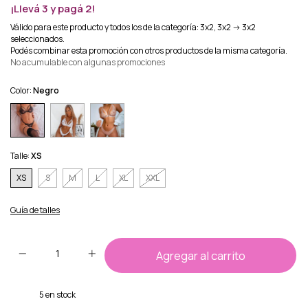
¡Llevá 3 y pagá 2!
Válido para este producto y todos los de la categoría: 3x2, 3x2 -> 3x2
seleccionados.
Podés combinar esta promoción con otros productos de la misma categoría.
No acumulable con algunas promociones
Color:
Negro
Talle:
XS
XS
S
M
L
XL
XXL
Guía de talles
5
en stock