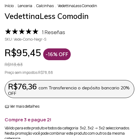
Início
.
Lenceria
.
Calcinhas
.
VedettinaLess Comodin
VedettinaLess Comodin
1 Reseñas
SKU:
Vede-Como-Negr-S
R$95,45
-
16
%
OFF
R$113,63
Preço sem impostos
R$78,88
R$76,36
com
Transferencia o depósito bancario 20%
OFF
Ver mais detalhes
Compre 3 e pague 2!
Válido para este produto e todos da categoria: 3x2, 3x2 -> 3x2 seleccionados.
Nesta promoção você pode combinar este produto com outros da mesma
categoria.