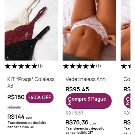
(1)
(1)
KIT *Praga* Colaless
Vedetinaless Ann
Cola
X3
R$95,45
R$8
R$180
-
40
%
OFF
Compre 3 Pague
Com
2
2
R$300
R$113,63
R$12
R$144
com
R$76,36
R$6
Transferencia o depósito
com
bancario 20% OFF
Transferencia o depósito
Transfe
bancario 20% OFF
bancar