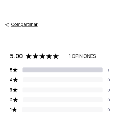
Compartilhar
5.00
1 OPINIONES
★
5
1
★
4
0
★
3
0
★
2
0
★
1
0