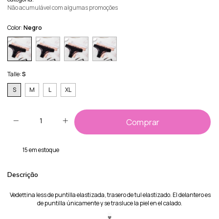
Não acumulável com algumas promoções
Color:
Negro
Talle:
S
S
M
L
XL
15
em estoque
Descrição
Vedettina less de puntilla elastizada, trasero de tul elastizado. El delantero es
de puntilla únicamente y se trasluce la piel en el calado.
♥