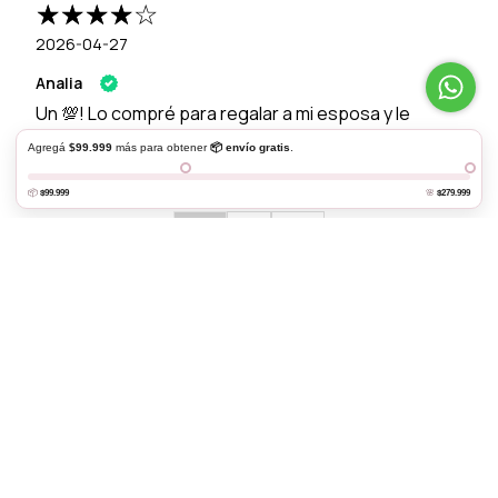
2026-04-27
Analia
Un 💯! Lo compré para regalar a mi esposa y le
encantó!
Agregá
$99.999
más para obtener
📦 envío gratis
.
Al navegar por este sitio
aceptás el uso de cookies
para agilizar tu
experiencia de compra.
Entendido
📦
$99.999
🌸
$279.999
◄
1
►
Productos similares