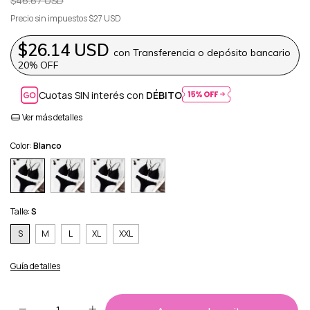
$46.67 USD
Precio sin impuestos
$27 USD
$26.14 USD
con
Transferencia o depósito bancario
20% OFF
Cuotas SIN interés con
DÉBITO
Ver más detalles
Color:
Blanco
Talle:
S
S
M
L
XL
XXL
Guía de talles