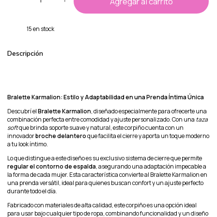
15
en stock
Descripción
Bralette Karmalion: Estilo y Adaptabilidad en una Prenda Íntima Única
Descubrí el
Bralette Karmalion
, diseñado especialmente para ofrecerte una
combinación perfecta entre comodidad y ajuste personalizado. Con una
taza
soft
que brinda soporte suave y natural, este corpiño cuenta con un
innovador
broche delantero
que facilita el cierre y aporta un toque moderno
a tu look íntimo.
Lo que distingue a este diseño es su exclusivo sistema de cierre que permite
regular el contorno de espalda
, asegurando una adaptación impecable a
la forma de cada mujer. Esta característica convierte al Bralette Karmalion en
una prenda versátil, ideal para quienes buscan confort y un ajuste perfecto
durante todo el día.
Fabricado con materiales de alta calidad, este corpiño es una opción ideal
para usar bajo cualquier tipo de ropa, combinando funcionalidad y un diseño