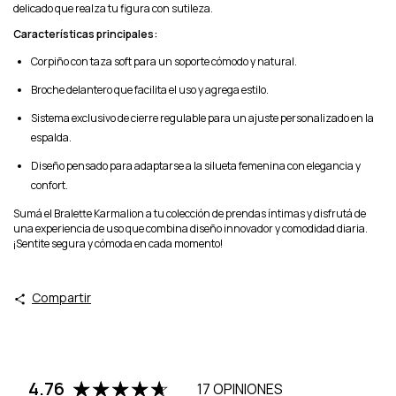
delicado que realza tu figura con sutileza.
Características principales:
Corpiño con taza soft para un soporte cómodo y natural.
Broche delantero que facilita el uso y agrega estilo.
Sistema exclusivo de cierre regulable para un ajuste personalizado en la
espalda.
Diseño pensado para adaptarse a la silueta femenina con elegancia y
confort.
Sumá el Bralette Karmalion a tu colección de prendas íntimas y disfrutá de
una experiencia de uso que combina diseño innovador y comodidad diaria.
¡Sentite segura y cómoda en cada momento!
Compartir
4.76
17 OPINIONES