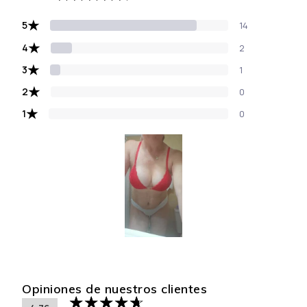
★
5
14
★
4
2
★
3
1
★
2
0
★
1
0
Opiniones de nuestros clientes