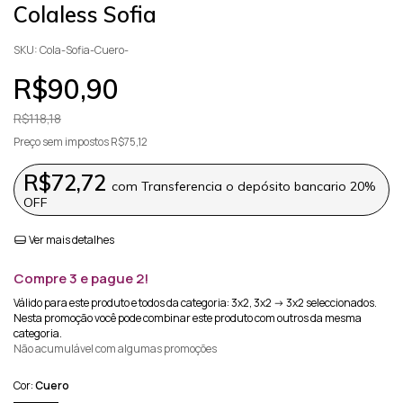
Colaless Sofia
SKU:
Cola-Sofia-Cuero-
R$90,90
R$118,18
Preço sem impostos
R$75,12
R$72,72
com
Transferencia o depósito bancario 20%
OFF
Ver mais detalhes
Compre 3 e pague 2!
Válido para este produto e todos da categoria: 3x2, 3x2 -> 3x2 seleccionados.
Nesta promoção você pode combinar este produto com outros da mesma
categoria.
Não acumulável com algumas promoções
Cor:
Cuero