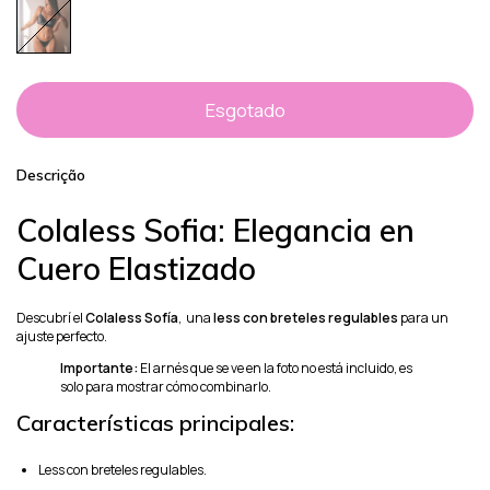
Descrição
Colaless Sofia: Elegancia en
Cuero Elastizado
Descubrí el
Colaless Sofía
, una
less con breteles regulables
para un
ajuste perfecto.
Importante:
El arnés que se ve en la foto no está incluido, es
solo para mostrar cómo combinarlo.
Características principales:
Less con breteles regulables.