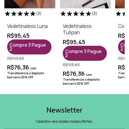
(3)
(3)
Vedetinaless Luna
Vedetinaless
Cola
Tulipan
R$95,45
R$8
R$95,45
Compre 3 Pague
Com
2
2
Compre 3 Pague
2
R$113,63
R$12
R$113,63
R$76,36
R$6
com
R$76,36
Transferencia o depósito
Transfe
com
bancario 20% OFF
bancar
Transferencia o depósito
bancario 20% OFF
Newsletter
Cadastre-se e receba nossas ofertas.