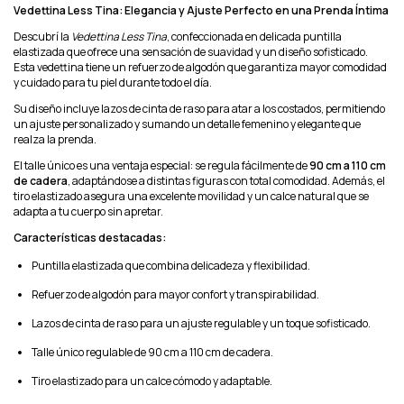
Vedettina Less Tina: Elegancia y Ajuste Perfecto en una Prenda Íntima
Descubrí la
Vedettina Less Tina
, confeccionada en delicada puntilla
elastizada que ofrece una sensación de suavidad y un diseño sofisticado.
Esta vedettina tiene un refuerzo de algodón que garantiza mayor comodidad
y cuidado para tu piel durante todo el día.
Su diseño incluye lazos de cinta de raso para atar a los costados, permitiendo
un ajuste personalizado y sumando un detalle femenino y elegante que
realza la prenda.
El talle único es una ventaja especial: se regula fácilmente de
90 cm a 110 cm
de cadera
, adaptándose a distintas figuras con total comodidad. Además, el
tiro elastizado asegura una excelente movilidad y un calce natural que se
adapta a tu cuerpo sin apretar.
Características destacadas:
Puntilla elastizada que combina delicadeza y flexibilidad.
Refuerzo de algodón para mayor confort y transpirabilidad.
Lazos de cinta de raso para un ajuste regulable y un toque sofisticado.
Talle único regulable de 90 cm a 110 cm de cadera.
Tiro elastizado para un calce cómodo y adaptable.