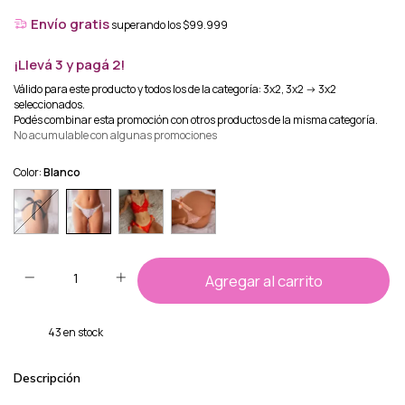
Envío gratis
superando los
$99.999
¡Llevá 3 y pagá 2!
Válido para este producto y todos los de la categoría: 3x2, 3x2 -> 3x2
seleccionados.
Podés combinar esta promoción con otros productos de la misma categoría.
No acumulable con algunas promociones
Color:
Blanco
43
en stock
Descripción