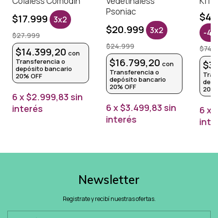
Colaless Comodin
Vedetinaless
KIT 
Psoniac
$44
$17.999
3x2
$20.999
3x2
-
40
$27.999
$24.999
$74.
$14.399,20
con
$16.799,20
Transferencia o
$3
con
depósito bancario
Transferencia o
Tran
20% OFF
depósito bancario
depó
20% OFF
20%
6
x
$2.999,83
sin
6
x
$3.499,83
sin
interés
6
x
interés
inte
Newsletter
Registrate y recibí nuestras ofertas.