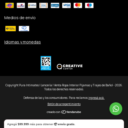
Medios de envío
Idiomas y monedas
Copyright Pura Intimates | Lencería | Venta Ropa Interior Pijamas y Trajes de Baño| - 2026.
Todos los derechos reservados.
Defensa de las y los consumidores. Para reclamos
ingresá acá.
Botón de arrepentimiento
Agregá
$99.999
más para obtener
📦 envío gratis
.
Al navegar por este sitio
aceptás el uso de cookies
para agilizar tu