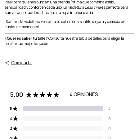
Ideal para quienes buscan una prenda íntima que combina estilo,
sensualidad y confort en cada uso. La
Vedettina Less Tina
es perfecta para
sumar un toque de distinción a tu ropa interior diaria.
¡Sumá esta vedettina versátil a tu colección y sentite segura y cómoda en
cualquier momento!
¿Querés saber tu talle?
Consultá nuestra tabla de talles para elegir la
opción que mejor te quede.
Compartir
5.00
4 OPINIONES
★
5
4
★
4
0
★
3
0
★
2
0