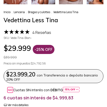
Inicio
.
Lenceria
.
Bragas y culottes
.
Vedettina Less Tina
Vedettina Less Tina
4 Reseñas
SKU:
Vede-Tina-Blan-
$29.999
-
25
%
OFF
$39.999
Precio sin impuestos
$24.792,56
$23.999,20
con
Transferencia o depósito bancario
20% OFF
Cuotas SIN interés con
DÉBITO
6
cuotas sin interés de
$4.999,83
Ver más detalles